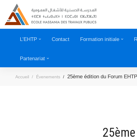
L’EHTP
Contact
Formation initiale
R
Partenariat
25ème édition du Forum EHTP
Accueil
Évenements
25ème 