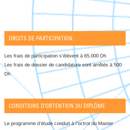
DROITS DE PARTICIPATION
Les frais de participation s’élèvent à 65.000 Dh
Les frais de dossier de candidature sont arrêtés à 500
Dh
CONDITIONS D'OBTENTION DU DIPLÔME
Le programme d’étude conduit à l’octroi du Master