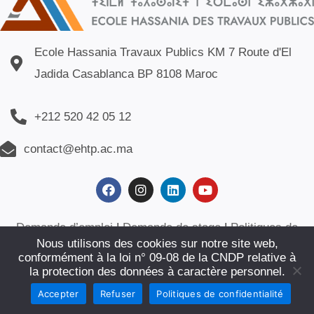
Ecole Hassania Travaux Publics KM 7 Route d'El
Jadida Casablanca BP 8108 Maroc
+212 520 42 05 12
contact@ehtp.ac.ma
Demande d’emploi
|
Demande de stage
|
Politiques de
Nous utilisons des cookies sur notre site web,
confidentialité
|
Plan du site
|
Contact
conformément à la loi n° 09-08 de la CNDP relative à
la protection des données à caractère personnel.
© ECOLE HASSANIA DES TRAVAUX PUBLICS. SITE WEB
Accepter
Refuser
Politiques de confidentialité
CRÉÉ PAR :
AFOULKI INTERNATIONAL