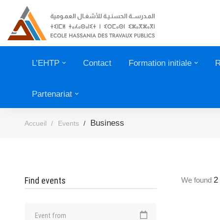
L’EHTP
Contact
Formation initiale
R
Partenariat
Business
Accueil
Events
Find events
2
We found
18 AOÛT 