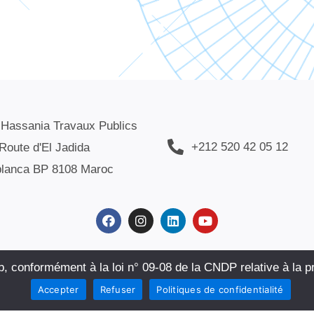
 Hassania Travaux Publics
+212 520 42 05 12
Route d'El Jadida
lanca BP 8108 Maroc
loi
|
Demande de stage
|
Politiques de confidentialité
|
Plan 
b, conformément à la loi n° 09-08 de la CNDP relative à la 
Accepter
Refuser
Politiques de confidentialité
SANIA DES TRAVAUX PUBLICS. SITE WEB CRÉÉ PAR :
AFOULKI I