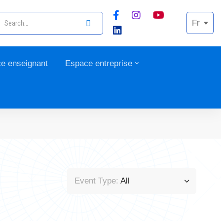
Fr
e enseignant
Espace entreprise
Event Type:
All