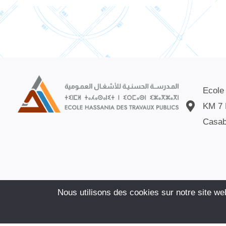
Ecole
KM 7 
Casab
Demande d’emp
Nous utilisons des cookies sur notre site we
© ECOLE HAS