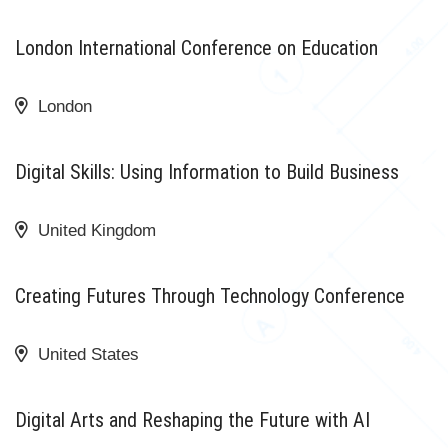
London International Conference on Education
London
31 DÉCEMBRE 2020
Digital Skills: Using Information to Build Business
United Kingdom
23 AOÛT 2020
Creating Futures Through Technology Conference
United States
18 AOÛT 2020
Digital Arts and Reshaping the Future with AI