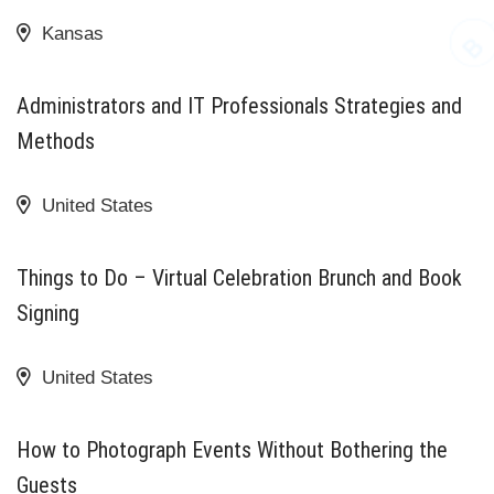
Kansas
18 AOÛT 2020
Administrators and IT Professionals Strategies and
Methods
United States
14 NOVEMBRE 2020
Things to Do – Virtual Celebration Brunch and Book
Signing
United States
9 OCTOBRE 2020
How to Photograph Events Without Bothering the
Guests