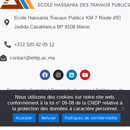
Ecole Hassania Travaux Publics KM 7 Route d'El
Jadida Casablanca BP 8108 Maroc
+212 520 42 05 12
contact@ehtp.ac.ma
Demande d’emploi
|
Demande de stage
|
Politiques de
Nous utilisons des cookies sur notre site web,
confidentialité
|
Plan du site
|
Contact
conformément à la loi n° 09-08 de la CNDP relative à
la protection des données à caractère personnel.
© ECOLE HASSANIA DES TRAVAUX PUBLICS. SITE WEB
Accepter
Refuser
Politiques de confidentialité
CRÉÉ PAR :
AFOULKI INTERNATIONAL