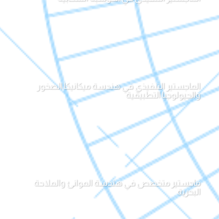
الماجستير التنفيذي في هندسة ميكانيكا الصخور
والجيولوجيا التطبيقية
ماجستير متخصص في هندسة الموانئ والملاحة
البحرية