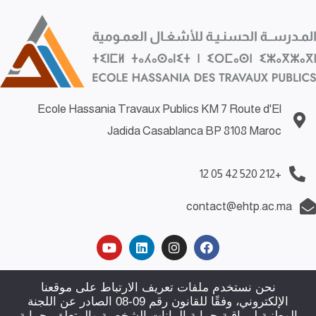
Ecole Hassania Travaux Publics KM 7 Route d'El
Jadida Casablanca BP 8108 Maroc
+212 520 42 05 12
contact@ehtp.ac.ma
Demande d’emploi
|
Demande de stage
|
Politiques de
نحن نستخدم ملفات تعريف الارتباط على موقعنا
الإلكتروني، وفقًا للقانون رقم 09-08 الصادر عن اللجنة
confidentialité
|
Plan du site
|
Contact
الوطنية لمراقبة حماية البيانات الشخصية والمتعلق بحماية