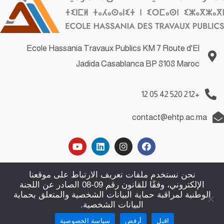
Ecole Hassania Travaux Publics KM 7 Route d'El
Jadida Casablanca BP 8108 Maroc
+212 520 42 05 12
contact@ehtp.ac.ma
Demande d’emploi
|
Demande de stage
|
Politiques de
نحن نستخدم ملفات تعريف الارتباط على موقعنا
الإلكتروني، وفقًا للقانون رقم 09-08 الصادر عن اللجنة
confidentialité
|
Plan du site
|
Contact
الوطنية لمراقبة حماية البيانات الشخصية والمتعلق بحماية
البيانات الشخصية.
© ECOLE HASSANIA DES TRAVAUX PUBLICS. SITE WEB
اقبل
أرفض
سياسة الخصوصية
CRÉÉ PAR :
AFOULKI INTERNATIONAL