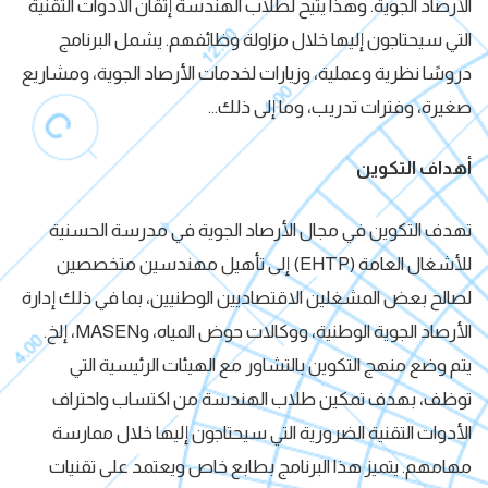
الأرصاد الجوية. وهذا يتيح لطلاب الهندسة إتقان الأدوات التقنية
التي سيحتاجون إليها خلال مزاولة وظائفهم. يشمل البرنامج
دروسًا نظرية وعملية، وزيارات لخدمات الأرصاد الجوية، ومشاريع
صغيرة، وفترات تدريب، وما إلى ذلك…
أهداف التكوين
تهدف التكوين في مجال الأرصاد الجوية في مدرسة الحسنية
للأشغال العامة (EHTP) إلى تأهيل مهندسين متخصصين
لصالح بعض المشغلين الاقتصاديين الوطنيين، بما في ذلك إدارة
الأرصاد الجوية الوطنية، ووكالات حوض المياه، وMASEN، إلخ.
يتم وضع منهج التكوين بالتشاور مع الهيئات الرئيسية التي
توظف، بهدف تمكين طلاب الهندسة من اكتساب واحتراف
الأدوات التقنية الضرورية التي سيحتاجون إليها خلال ممارسة
مهامهم. يتميز هذا البرنامج بطابع خاص ويعتمد على تقنيات