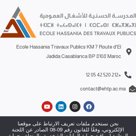
Ecole Hassania Travaux Publics KM 7 Route d'El
Jadida Casablanca BP 8108 Maroc
+212 520 42 05 12
contact@ehtp.ac.ma
Demande d’emploi
|
Demande de stage
|
Politiques de
نحن نستخدم ملفات تعريف الارتباط على موقعنا
الإلكتروني، وفقًا للقانون رقم 09-08 الصادر عن اللجنة
confidentialité
|
Plan du site
|
Contact
الوطنية لمراقبة حماية البيانات الشخصية والمتعلق بحماية