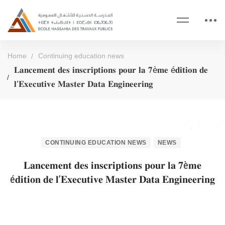
Home
Continuing education news
𝐋𝐚𝐧𝐜𝐞𝐦𝐞𝐧𝐭 𝐝𝐞𝐬 𝐢𝐧𝐬𝐜𝐫𝐢𝐩𝐭𝐢𝐨𝐧𝐬 𝐩𝐨𝐮𝐫 𝐥𝐚 𝟕è𝐦𝐞 é𝐝𝐢𝐭𝐢𝐨𝐧 𝐝𝐞
𝐥’𝐄𝐱𝐞𝐜𝐮𝐭𝐢𝐯𝐞 𝐌𝐚𝐬𝐭𝐞𝐫 𝐃𝐚𝐭𝐚 𝐄𝐧𝐠𝐢𝐧𝐞𝐞𝐫𝐢𝐧𝐠
CONTINUING EDUCATION NEWS
NEWS
𝐋𝐚𝐧𝐜𝐞𝐦𝐞𝐧𝐭 𝐝𝐞𝐬 𝐢𝐧𝐬𝐜𝐫𝐢𝐩𝐭𝐢𝐨𝐧𝐬 𝐩𝐨𝐮𝐫 𝐥𝐚 𝟕è𝐦𝐞
é𝐝𝐢𝐭𝐢𝐨𝐧 𝐝𝐞 𝐥’𝐄𝐱𝐞𝐜𝐮𝐭𝐢𝐯𝐞 𝐌𝐚𝐬𝐭𝐞𝐫 𝐃𝐚𝐭𝐚 𝐄𝐧𝐠𝐢𝐧𝐞𝐞𝐫𝐢𝐧𝐠