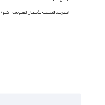
المدرسة الحسنية للأشغال العمومية – كلم 7 طريق الجديدة – ص.ب 8108 – الدار البيضاء